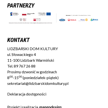
PARTNERZY
KONTAKT
LIDZBARSKI DOM KULTURY
ul. Słowackiego 4
11-100 Lidzbark Warmiński
Tel.
89 767 26 88
Prosimy dzwonić w godzinach
00
00
8
-15
(poniedziałek-piątek)
sekretariat@lidzbarskidomkultury.pl
Deklaracja dostępności
Projekt i realizacja
mangodesign